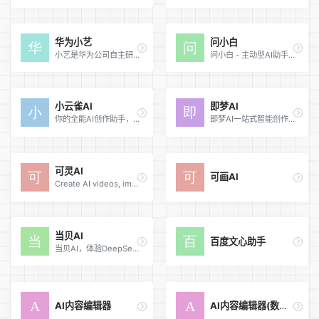
华为小艺
问小白
小艺是华为公司自主研发的AI智慧助手，基于最新的人工智能技术，提供了AI知识问答、AI写作、AI文档阅读、文档助手、编码助手、鸿蒙代码生成、鸿蒙代码问答、AI识图等多种AI功能，全面提升用户的生活质量和工作学习效率，打造“随时随地 问问小艺”的便捷体验。
问小白 - 主动型AI助手，探索世界的AI搭子。顶级大模型免费使用，Deepseek R1/V3/V3.1、问小白5对标Openai-GPT5，支持AI联网搜索、AI学术搜索，Deep Research，AI图片编辑和生成，AI 智能体情感陪伴
小云雀AI
即梦AI
你的全能AI创作助手，让创作更自由，让表达更可控。字节旗下官方AI故事&短剧创作平台
即梦AI一站式智能创作平台，即刻造梦。提供AI绘画和AIGC视频创作体验，拥有激发无限创作灵感的社区。让即梦AI开启您的智能创作之旅，探索梦境实现的无限可能！
可灵AI
可画AI
Create AI videos, images, audio, avatars, and effects in one workspace. Turn prompts and references into high-quality creative assets with Kling AI.
当贝AI
百度文心助手
当贝AI，体验DeepSeek满血版，聚合全网优质AI大模型，如DeepSeek-R1 671B、豆包、通义千问、智谱等。当贝AI知识库，深度AI解决方案，极速、高效、免费、无需注册、不限量！
AI内容编辑器
AI内容编辑器(数学公式)