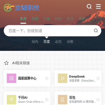
常用
搜索
工具
社区
生活
求职
站内
百度
必应
谷歌
AI相关链接
DeepSeek
国家超算中心
深度求索（DeepSeek），成立于2023年，专注于研究世界领先的通用人工智能底层模型与技术，挑战人工智能前沿性难题。基于自研训练框架、自建智算集群和万卡算力等资源，深度求索团队仅用半年时间便已发布并开源多个百亿级参数大模型，如DeepSeek-LLM通用大语言模型、DeepSeek-Coder代码大模型，并在2024年1月率先开源国内首个MoE大模型（DeepSeek-MoE），各大模型在公开评测榜单及真实样本外的泛化效果均有超越同级别模型的出色表现。和 DeepSeek AI 对话，轻松接入 API。
千问AI
豆包
Qwen Chat offers comprehensive functionality spanning chatbot, image and video understanding, image generation, document processing, web search integration, tool utilization, and artifacts.
豆包是你的 AI 聊天智能对话问答助手，写作文案翻译编程全能工具。豆包为你答疑解惑，提供灵感，辅助创作，也可以和你畅聊任何你感兴趣的话题。